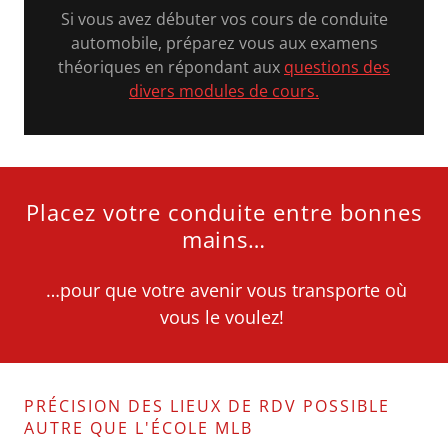
Si vous avez débuter vos cours de conduite
automobile, préparez vous aux examens
théoriques en répondant aux
questions des
divers modules de cours.
Placez votre conduite entre bonnes
mains…
…pour que votre avenir vous transporte où
vous le voulez!
PRÉCISION DES LIEUX DE RDV POSSIBLE
AUTRE QUE L'ÉCOLE MLB